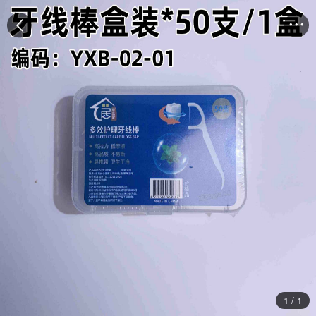


1
/
1