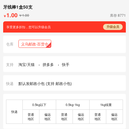
牙线棒1盒50支
1.00
￥1.00
库存
8771
￥
享受更多折扣，您可以升级会员
升级会员
仓库
义乌邮政-百货仓
支持
淘宝/天猫
拼多多
快手
快递
默认发邮政小包 (支持 邮政小包)
0.5kg以下
0.5kg-1kg
1kg续重
快递
普通
偏远
普通
偏远
普通
偏远
地区
地区
地区
地区
地区
地区