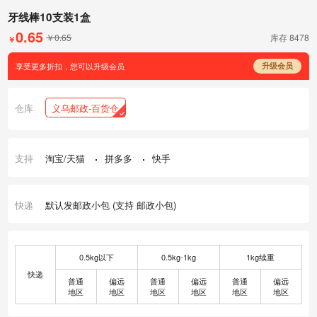
牙线棒10支装1盒
0.65
￥0.65
库存
8478
￥
享受更多折扣，您可以升级会员
升级会员
仓库
义乌邮政-百货仓
支持
淘宝/天猫
拼多多
快手
快递
默认发邮政小包 (支持 邮政小包)
0.5kg以下
0.5kg-1kg
1kg续重
快递
普通
偏远
普通
偏远
普通
偏远
地区
地区
地区
地区
地区
地区