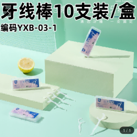


1
/
1