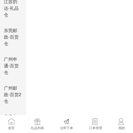
江苏韵
达-礼品
仓
东莞邮
政-百货
仓
广州申
通-百货
仓
广州邮
政-百货2
仓
义乌中
通-百货
首页
礼品列表
立即下单
订单管理
我的
仓