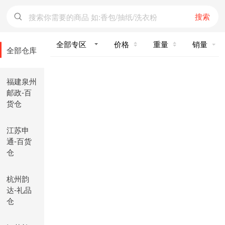
搜索
价格
重量
销量
全部仓库
福建泉州
邮政-百
货仓
江苏申
通-百货
仓
杭州韵
达-礼品
仓