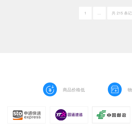
1
...
共 215 条
商品价格低
物