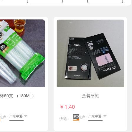
一次性杯50支 （180ML）
盒装冰袖
￥1.40
仓库：
仓库：
快递：