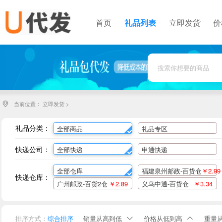
首页
礼品列表
立即发货
价
当前位置：
立即发货
>

礼品分类：
全部商品
礼品专区
快递公司：
全部快递
申通快递
全部仓库
福建泉州邮政-百货仓
￥2.99
快递仓库：
广州邮政-百货2仓
￥2.89
义乌中通-百货仓
￥3.34
排序方式：
综合排序
销量从高到低
价格从低到高
重量

