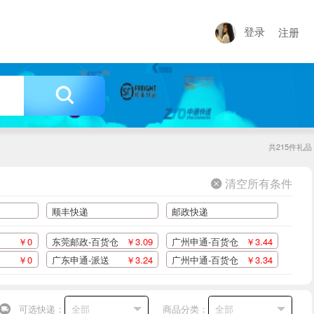
登录
注册

共215件礼品
 清空所有条件
顺丰快递
邮政快递
￥0
东莞邮政-百货仓
￥3.09
广州申通-百货仓
￥3.44
￥0
广东申通-派送
￥3.24
广州中通-百货仓
￥3.34

可选快递：
商品分类：