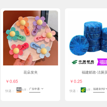
花朵发夹
福建邮政-洁厕
￥0.65
￥0.25
仓库：
仓库：
快递：
快递：