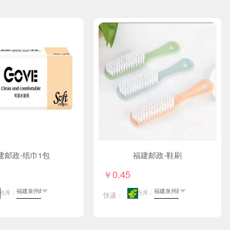
建邮政-纸巾1包
福建邮政-鞋刷
￥0.45
仓库：
仓库：
快递：