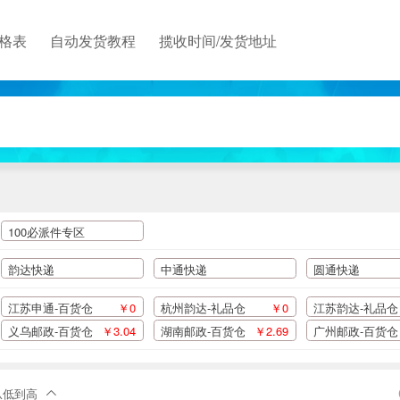
格表
自动发货教程
揽收时间/发货地址
100必派件专区
韵达快递
中通快递
圆通快递
江苏申通-百货仓
￥0
杭州韵达-礼品仓
￥0
江苏韵达-礼品仓
义乌邮政-百货仓
￥3.04
湖南邮政-百货仓
￥2.69
广州邮政-百货仓
从低到高
