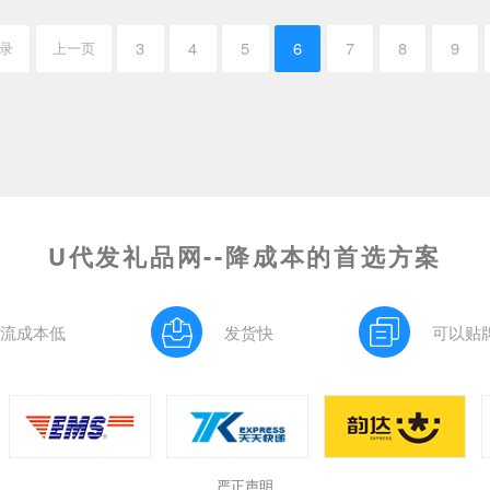
3
4
5
6
7
8
9
记录
上一页
U代发礼品网--降成本的首选方案
流成本低
发货快
可以贴
严正声明