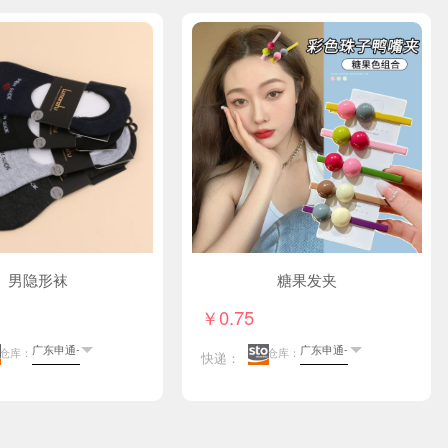
男隐形袜
糖果发夹
￥0.75
仓库：
仓库：
快递：